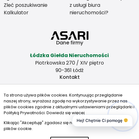
Zleć poszukiwanie
z usługi biura
Kalkulator
nieruchomości?
Dane firmy
Łódzka Giełda Nieruchomości
Piotrkowska 270 / XIV piętro
90-361 Łódź
Kontakt
zbywamy@wp.pl
Ta strona używa plików cookies. Kontynuując przeglądanie
501378617
naszej strony, wyrażasz zgodę na wykorzystywanie przez nas
Znajdziesz nas tu
plików cookies zgodnie z aktualnymi ustawieniami przeglądarki i
Polityką Prywatności.
Dowiedz się więcej
Hej! Chętnie Ci pomogę
Klikając "Akceptuję" zgadasz się na wykorzystywanie przez nas
plików cookie.