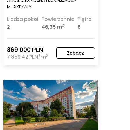
ATRAKCYJA CENA I LOKALIZACJA
MIESZKANIA
Liczba pokoi
Powierzchnia
Piętro
2
2
46,95 m
6
369 000 PLN
Zobacz
2
7 859,42 PLN/m