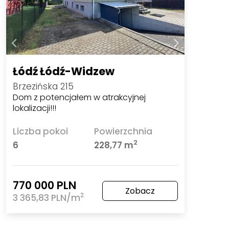
Łódź Łódź-Widzew
Brzezińska 215
Dom z potencjałem w atrakcyjnej
lokalizacji!!!
Liczba pokoi
Powierzchnia
2
6
228,77 m
770 000 PLN
Zobacz
2
3 365,83 PLN/m