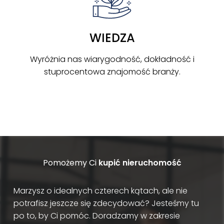
WIEDZA
Wyróżnia nas wiarygodność, dokładność i
stuprocentowa znajomość branży.
Pomożemy Ci
kupić nieruchomość
Marzysz o idealnych czterech kątach, ale nie
potrafisz jeszcze się zdecydować? Jesteśmy tu
po to, by Ci pomóc. Doradzamy w zakresie