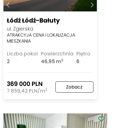
Łódź Łódź-Bałuty
ul. Zgierska
ATRAKCYJA CENA I LOKALIZACJA
MIESZKANIA
Liczba pokoi
Powierzchnia
Piętro
2
2
46,95 m
6
369 000 PLN
Zobacz
2
7 859,42 PLN/m