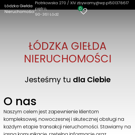
Piotrkowska 270 / XIV
zbywamy@wp.pl
501378617
Łódzka Giełda
0
piętro
Nieruchomości
90-361 Łódź
ŁÓDZKA GIEŁDA
NIERUCHOMOŚCI
Jesteśmy tu
dla Ciebie
O nas
Naszym celem jest zapewnienie klientom
kompleksowej, nowoczesnej i skutecznej obsługi na
każdym etapie transakcji nieruchomości. Stawiamy na
jasną komunikację, rzetelną informację oraz