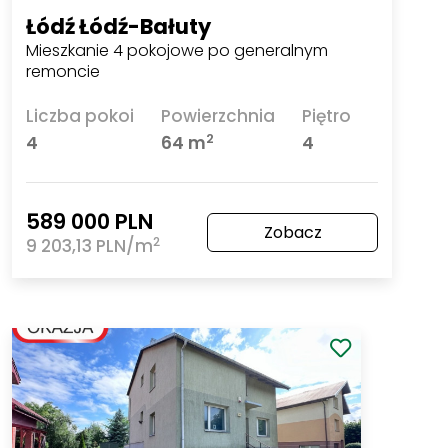
Łódź Łódź-Bałuty
Mieszkanie 4 pokojowe po generalnym
remoncie
Liczba pokoi
Powierzchnia
Piętro
2
4
64 m
4
589 000 PLN
Zobacz
2
9 203,13 PLN/m