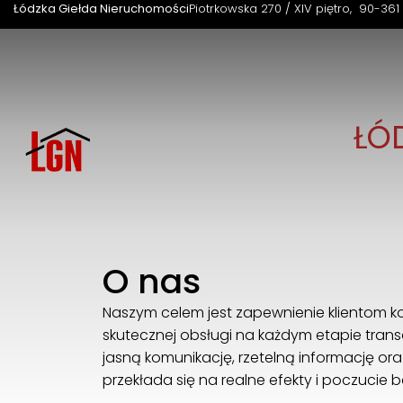
Łódzka Giełda Nieruchomości
Piotrkowska 270 / XIV piętro
90-361
ŁÓ
O nas
Naszym celem jest zapewnienie klientom k
skutecznej obsługi na każdym etapie tran
jasną komunikację, rzetelną informację ora
przekłada się na realne efekty i poczucie 