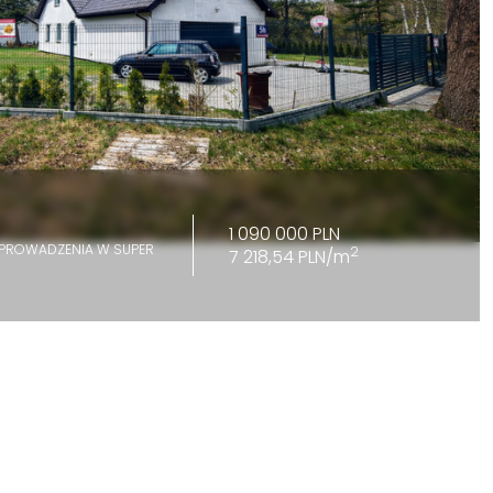
1 090 000 PLN
PROWADZENIA W SUPER
2
7 218,54 PLN/m
Dom | Sprzedaż