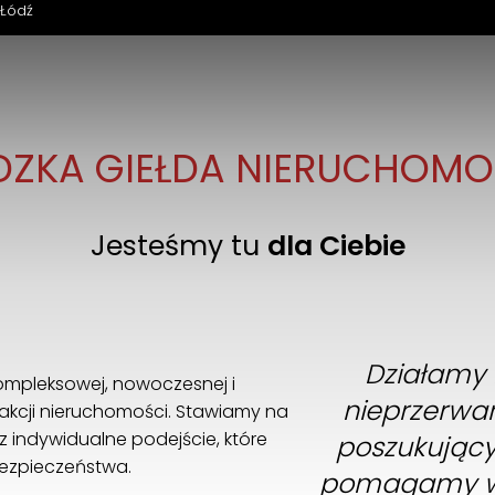
 Łódź
Witamy na naszej stronie
Z nami znajdziesz swoją nieruchomość
DZKA GIEŁDA NIERUCHOMO
Jesteśmy tu
dla Ciebie
Działamy 
ompleksowej, nowoczesnej i
nieprzerwan
sakcji nieruchomości. Stawiamy na
z indywidualne podejście, które
poszukujący
bezpieczeństwa.
pomagamy w 