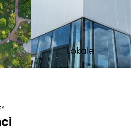
Lokale
DY
ci