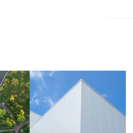
ódź, Brzezińska 215
kcyjnej lokalizacji!!!