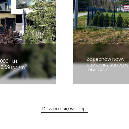
Zdziechów Nowy
000 PLN
ATRAKCYJNY DOM DO W
2
28,69 PLN/m
LOKALIZACJI
Dowiedz się więcej…