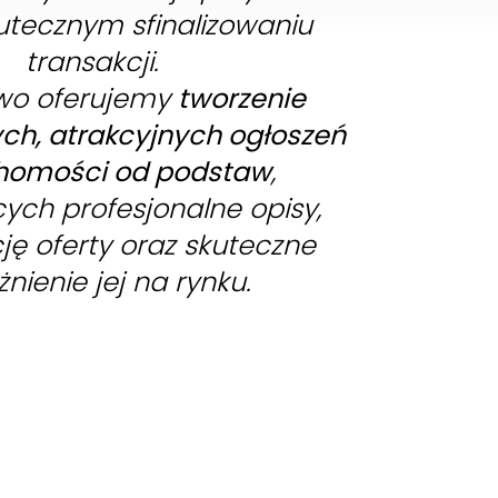
utecznym sfinalizowaniu
transakcji.
wo oferujemy
tworzenie
h, atrakcyjnych ogłoszeń
homości od podstaw
,
ych profesjonalne opisy,
ję oferty oraz skuteczne
nienie jej na rynku.