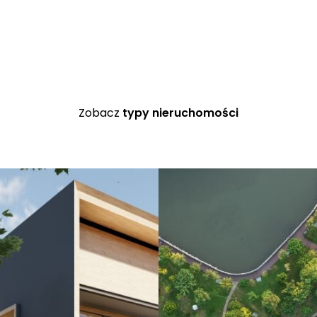
Ł
Dom z potencjałem w atra
Zobacz
typy nieruchomości