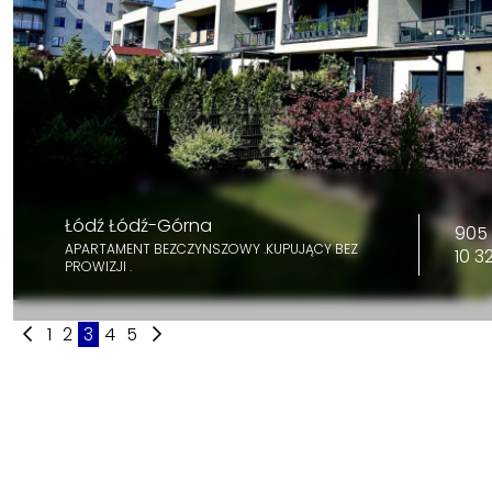
Łódź Łódź-Górna
905 
APARTAMENT BEZCZYNSZOWY .KUPUJĄCY BEZ
10 3
PROWIZJI .
1
2
3
4
5