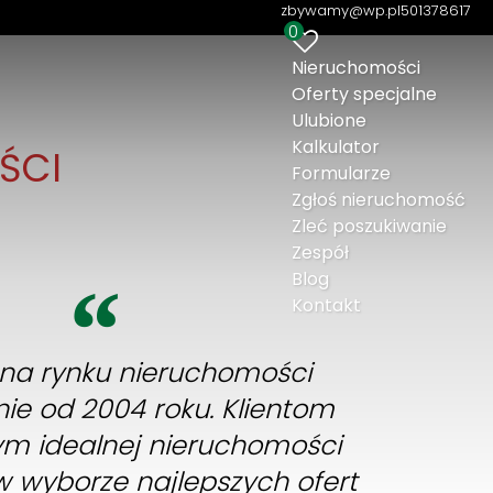
zbywamy@wp.pl
501378617
0
Nieruchomości
Oferty specjalne
Ulubione
Kalkulator
ŚCI
Formularze
Zgłoś nieruchomość
Zleć poszukiwanie
Zespół
Blog
Kontakt
na rynku nieruchomości
ie od 2004 roku. Klientom
m idealnej nieruchomości
wyborze najlepszych ofert