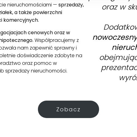
ocie nieruchomościami —
sprzedaży,
oraz w sk
ałek, a także powierzchni
i komercyjnych.
Dodatko
gocjacjach cenowych oraz w
nowoczesnyc
 hipotecznego.
Współpracujemy z
nieruc
 pozwala nam zapewnić sprawny i
eloletnie doświadczenie zdobyte na
obejmując
doradztwo oraz pomoc w
prezentac
ub sprzedaży nieruchomości.
wyróż
Zobacz