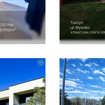
Tuszyn
000 PLN
ul. Wysoka
2
00 PLN/m
ATRAKCYJNA OFERTA SP