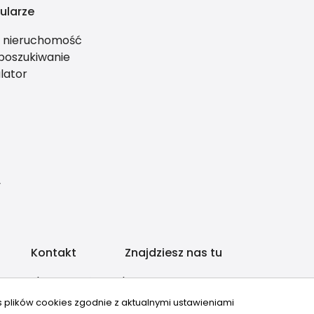
ularze
ś nieruchomość
 poszukiwanie
lator
y
Kontakt
Znajdziesz nas tu
zbywamy@wp.pl
501378617
s plików cookies zgodnie z aktualnymi ustawieniami