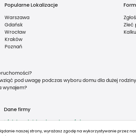
Popularne Lokalizacje
Form
Warszawa
Zgło
Gdańsk
Zleć
Wrocław
Kalku
Kraków
Poznań
ieruchomości?
y wziąć pod uwagę podczas wyboru domu dla dużej rodzin
na wynajem?
Dane firmy
Łódzka Giełda Nieruchomości
Piotrkowska 270 / XIV piętro
lądanie naszej strony, wyrażasz zgodę na wykorzystywanie przez na