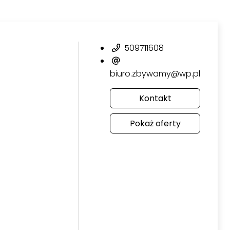
509711608
biuro.zbywamy@wp.pl
Kontakt
Pokaż oferty