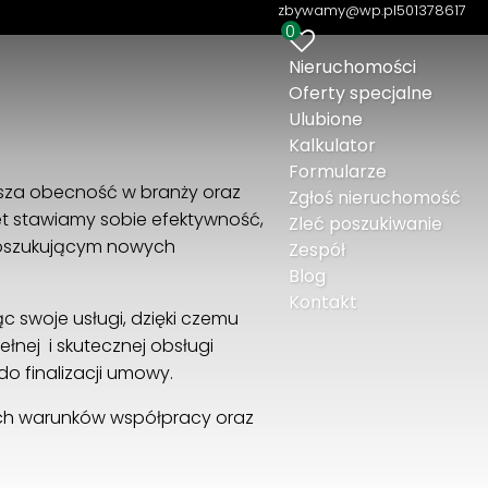
zbywamy@wp.pl
501378617
0
Nieruchomości
Oferty specjalne
Ulubione
Kalkulator
Formularze
sza obecność w branży oraz
Zgłoś nieruchomość
et stawiamy sobie efektywność,
Zleć poszukiwanie
 poszukującym nowych
Zespół
Blog
Kontakt
c swoje usługi, dzięki czemu
nej i skutecznej obsługi
do finalizacji umowy.
ych warunków współpracy oraz