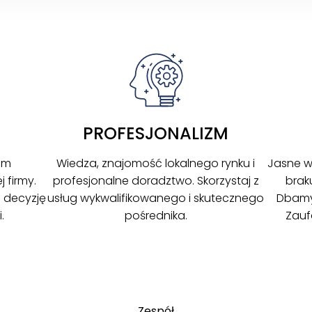
PROFESJONALIZM
em
Wiedza, znajomość lokalnego rynku i
Jasne w
 firmy.
profesjonalne doradztwo. Skorzystaj z
brak
 decyzję
usług wykwalifikowanego i skutecznego
Dbamy 
.
pośrednika.
Zauf
Zespół