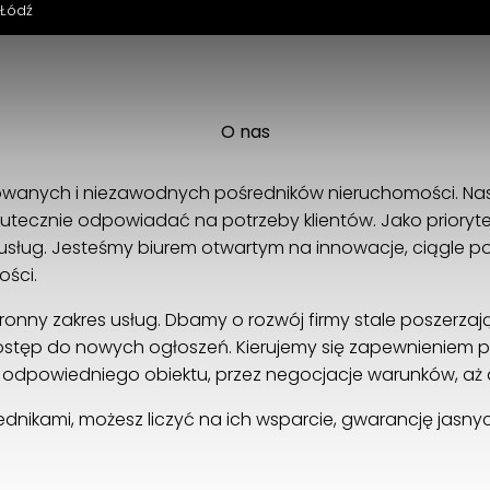
 Łódź
Łódzka Giełda Nieruchomości
O nas
Piotrkowska 270 / XIV piętro
90-361 Łódź
owanych i niezawodnych pośredników nieruchomości. Na
501378617
utecznie odpowiadać na potrzeby klientów. Jako prioryt
zbywamy@wp.pl
 usług. Jesteśmy biurem otwartym na innowacje, ciągle
ości.
onny zakres usług. Dbamy o rozwój firmy stale poszerzają
stęp do nowych ogłoszeń. Kierujemy się zapewnieniem peł
a odpowiedniego obiektu, przez negocjacje warunków, aż 
dnikami, możesz liczyć na ich wsparcie, gwarancję jasn