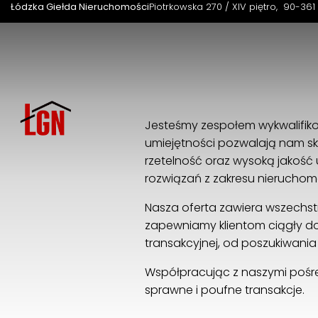
Łódzka Giełda Nieruchomości
Piotrkowska 270 / XIV piętro
90-361
Jesteśmy zespołem wykwalifik
umiejętności pozwalają nam sk
rzetelność oraz wysoką jakość
rozwiązań z zakresu nieruchom
Nasza oferta zawiera wszechstr
zapewniamy klientom ciągły do
transakcyjnej, od poszukiwani
Współpracując z naszymi pośre
sprawne i poufne transakcje.