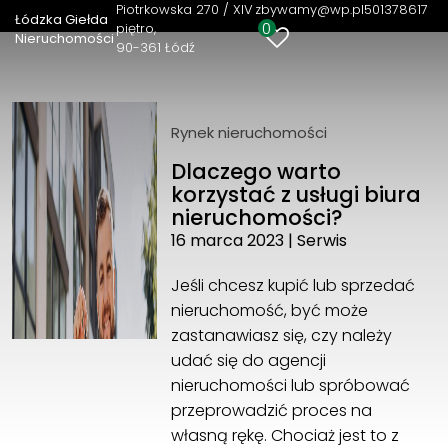
Piotrkowska 270 / XIV
zbywamy@wp.pl
501378617
Łódzka Giełda
0
piętro
Nieruchomości
90-361 Łódź
Łódzka Giełda Nieruchomości
Piotrkowska 270 / XIV piętro
90-361 Łódź
501378617
Rynek nieruchomości
zbywamy@wp.pl
Dlaczego warto
korzystać z usługi biura
nieruchomości?
16 marca 2023
|
Serwis
Jeśli chcesz kupić lub sprzedać
nieruchomość, być może
zastanawiasz się, czy należy
udać się do agencji
nieruchomości lub spróbować
przeprowadzić proces na
własną rękę. Chociaż jest to z