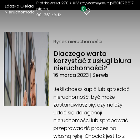
Piotrkowska 270 / XIV
zbywamy@wp.pl
501378617
Łódzka Giełda
0
piętro
Nieruchomości
90-361 Łódź
Łódzka Giełda Nieruchomości
Piotrkowska 270 / XIV piętro
90-361 Łódź
501378617
Rynek nieruchomości
zbywamy@wp.pl
Dlaczego warto
korzystać z usługi biura
nieruchomości?
16 marca 2023
|
Serwis
Jeśli chcesz kupić lub sprzedać
nieruchomość, być może
zastanawiasz się, czy należy
udać się do agencji
nieruchomości lub spróbować
przeprowadzić proces na
własną rękę. Chociaż jest to z